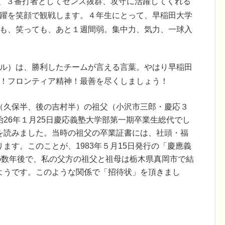
、３番打者としてセンス抜群、攻守に活躍してくれる
躍を笑顔で観戦します。４年生にとって、早稲田大学
も、笑っても、あと１週間弱。集中力、気力、一球入
ル）は、勝利したチームが言える言葉。やはり早稲田
！フロンティア精神！最善を尽くしましょう！
（久保半、後の吉村半）の祖父（小沢市三郎・慶応３
26年１月25日慶応義塾大学部第一期卒業生総代でし
を読みました。当時の祖父の卒業証書には、社頭・福
ます。このことが、1983年５月15日発行の「慶應義
の数年後で、私の父方の祖父と祖母は栃木県真岡市で結
ようです。このような関係で「招待状」を頂きまし