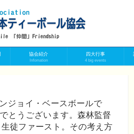
門
協会紹介
四大行事
Infomation
4 big events
エンジョイ・ベースボールで
めでとうございます。森林監督
・生徒ファースト。その考え方