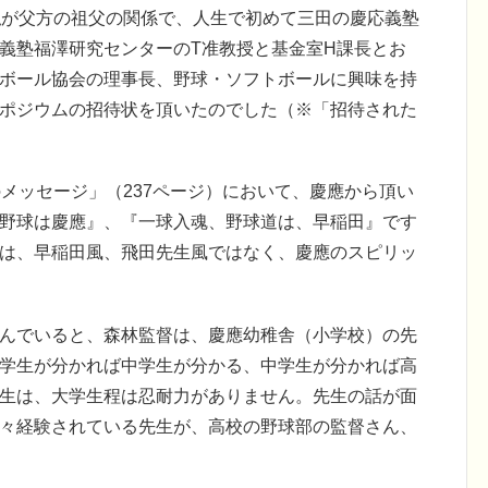
が父方の祖父の関係で、人生で初めて三田の慶応義塾
義塾福澤研究センターのT准教授と基金室H課長とお
ボール協会の理事長、野球・ソフトボールに興味を持
ポジウムの招待状を頂いたのでした（※「招待された
メッセージ」（237ページ）において、慶應から頂い
野球は慶應』、『一球入魂、野球道は、早稲田』です
は、早稲田風、飛田先生風ではなく、慶應のスピリッ
んでいると、森林監督は、慶應幼稚舎（小学校）の先
学生が分かれば中学生が分かる、中学生が分かれば高
生は、大学生程は忍耐力がありません。先生の話が面
々経験されている先生が、高校の野球部の監督さん、