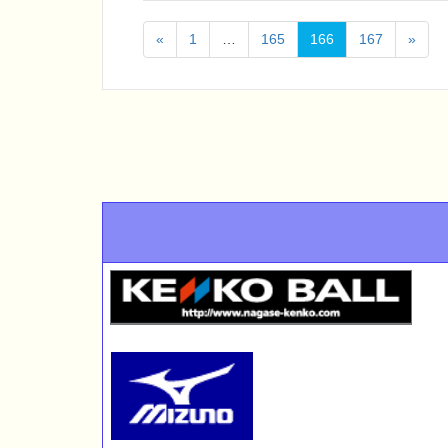
«
1
…
165
166
167
»