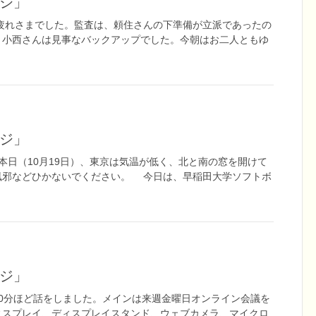
ージ」
疲れさまでした。監査は、頼住さんの下準備が立派であったの
。小西さんは見事なバックアップでした。今朝はお二人ともゆ
ージ」
本日（10月19日）、東京は気温が低く、北と南の窓を開けて
風邪などひかないでください。 今日は、早稲田大学ソフトボ
ージ」
0分ほど話をしました。メインは来週金曜日オンライン会議を
ィスプレイ、ディスプレイスタンド、ウェブカメラ、マイクロ